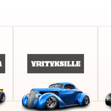
A
YRITYKSILLE