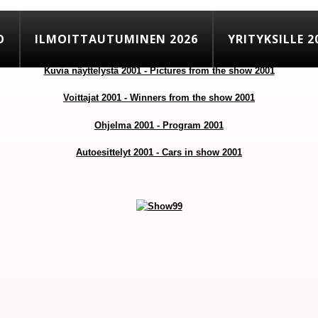
22th ANNIVERSARY HOT ROD & ROCK SHOW 2001
O
ILMOITTAUTUMINEN 2026
YRITYKSILLE 2
Kuvia näyttelystä 2001 - Pictures from the show 2001
Voittajat 2001 - Winners from the show 2001
Ohjelma 2001 - Program 2001
Autoesittelyt 2001 - Cars in show 2001