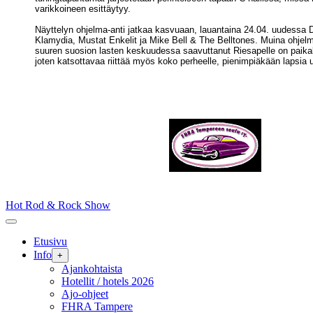
varikkoineen esittäytyy.
Näyttelyn ohjelma-anti jatkaa kasvuaan, lauantaina 24.04. uudessa D-
Klamydia, Mustat Enkelit ja Mike Bell & The Belltones. Muina ohj
suuren suosion lasten keskuudessa saavuttanut Riesapelle on paika
joten katsottavaa riittää myös koko perheelle, pienimpiäkään lapsia
Skip
Hot Rod & Rock Show
to
content
Etusivu
Info
+
Ajankohtaista
Hotellit / hotels 2026
Ajo-ohjeet
FHRA Tampere