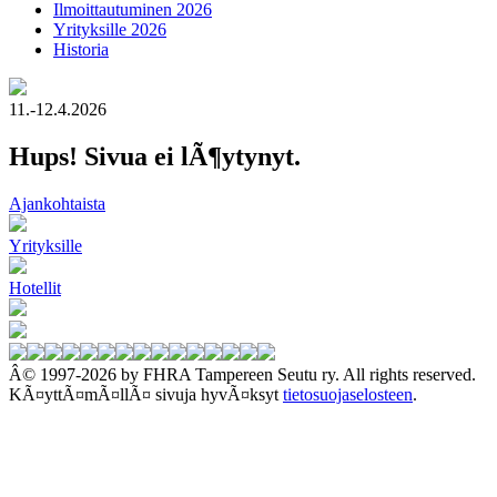
Ilmoittautuminen 2026
Yrityksille 2026
Historia
11.-12.4.2026
Hups! Sivua ei lÃ¶ytynyt.
Ajankohtaista
Yrityksille
Hotellit
Â© 1997-2026 by FHRA Tampereen Seutu ry. All rights reserved.
KÃ¤yttÃ¤mÃ¤llÃ¤ sivuja hyvÃ¤ksyt
tietosuojaselosteen
.