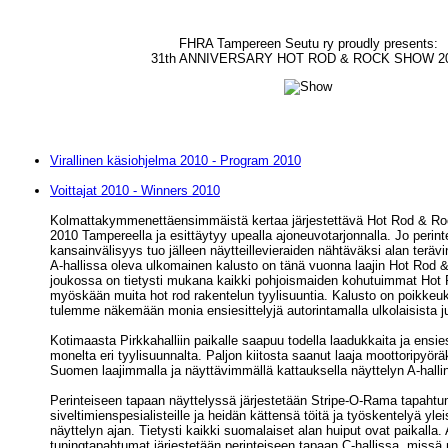
FHRA Tampereen Seutu ry proudly presents:
31th ANNIVERSARY HOT ROD & ROCK SHOW 2
Virallinen käsiohjelma 2010 - Program 2010
Voittajat 2010 - Winners 2010
Kolmattakymmenettäensimmäistä kertaa järjestettävä Hot Rod & R
2010 Tampereella ja esittäytyy upealla ajoneuvotarjonnalla. Jo peri
kansainvälisyys tuo jälleen näytteillevieraiden nähtäväksi alan teräv
A-hallissa oleva ulkomainen kalusto on tänä vuonna laajin Hot Rod 
joukossa on tietysti mukana kaikki pohjoismaiden kohutuimmat Hot 
myöskään muita hot rod rakentelun tyylisuuntia. Kalusto on poikkeuk
tulemme näkemään monia ensiesittelyjä autorintamalla ulkolaisista j
Kotimaasta Pirkkahalliin paikalle saapuu todella laadukkaita ja ensies
monelta eri tyylisuunnalta. Paljon kiitosta saanut laaja moottoripyör
Suomen laajimmalla ja näyttävimmällä kattauksella näyttelyn A-hal
Perinteiseen tapaan näyttelyssä järjestetään Stripe-O-Rama tapaht
siveltimienspesialisteille ja heidän kättensä töitä ja työskentelyä yle
näyttelyn ajan. Tietysti kaikki suomalaiset alan huiput ovat paikalla. Au
tuningtapahtumat järjestetään perinteiseen tapaan C-hallissa, miss