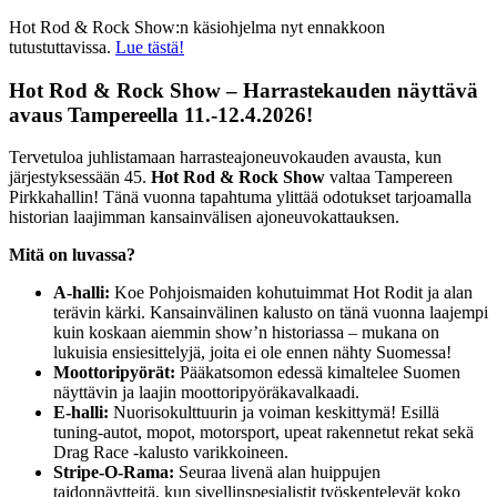
Hot Rod & Rock Show:n käsiohjelma nyt ennakkoon
tutustuttavissa.
Lue tästä!
Hot Rod & Rock Show – Harrastekauden näyttävä
avaus Tampereella 11.-12.4.2026!
Tervetuloa juhlistamaan harrasteajoneuvokauden avausta, kun
järjestyksessään 45.
Hot Rod & Rock Show
valtaa Tampereen
Pirkkahallin! Tänä vuonna tapahtuma ylittää odotukset tarjoamalla
historian laajimman kansainvälisen ajoneuvokattauksen.
Mitä on luvassa?
A-halli:
Koe Pohjoismaiden kohutuimmat Hot Rodit ja alan
terävin kärki. Kansainvälinen kalusto on tänä vuonna laajempi
kuin koskaan aiemmin show’n historiassa – mukana on
lukuisia ensiesittelyjä, joita ei ole ennen nähty Suomessa!
Moottoripyörät:
Pääkatsomon edessä kimaltelee Suomen
näyttävin ja laajin moottoripyöräkavalkaadi.
E-halli:
Nuorisokulttuurin ja voiman keskittymä! Esillä
tuning-autot, mopot, motorsport, upeat rakennetut rekat sekä
Drag Race -kalusto varikkoineen.
Stripe-O-Rama:
Seuraa livenä alan huippujen
taidonnäytteitä, kun sivellinspesialistit työskentelevät koko