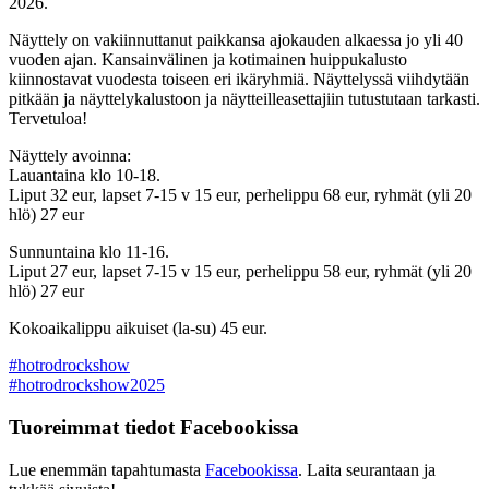
2026.
Näyttely on vakiinnuttanut paikkansa ajokauden alkaessa jo yli 40
vuoden ajan. Kansainvälinen ja kotimainen huippukalusto
kiinnostavat vuodesta toiseen eri ikäryhmiä. Näyttelyssä viihdytään
pitkään ja näyttelykalustoon ja näytteilleasettajiin tutustutaan tarkasti.
Tervetuloa!
Näyttely avoinna:
Lauantaina klo 10-18.
Liput 32 eur, lapset 7-15 v 15 eur, perhelippu 68 eur, ryhmät (yli 20
hlö) 27 eur
Sunnuntaina klo 11-16.
Liput 27 eur, lapset 7-15 v 15 eur, perhelippu 58 eur, ryhmät (yli 20
hlö) 27 eur
Kokoaikalippu aikuiset (la-su) 45 eur.
#hotrodrockshow
#hotrodrockshow2025
Tuoreimmat tiedot Facebookissa
Lue enemmän tapahtumasta
Facebookissa
. Laita seurantaan ja