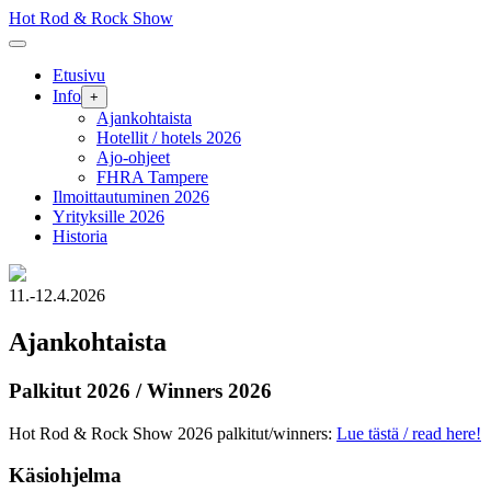
Skip
Hot Rod & Rock Show
to
content
Etusivu
Info
+
Ajankohtaista
Hotellit / hotels 2026
Ajo-ohjeet
FHRA Tampere
Ilmoittautuminen 2026
Yrityksille 2026
Historia
11.-12.4.2026
Ajankohtaista
Palkitut 2026 / Winners 2026
Hot Rod & Rock Show 2026 palkitut/winners:
Lue tästä / read here!
Käsiohjelma