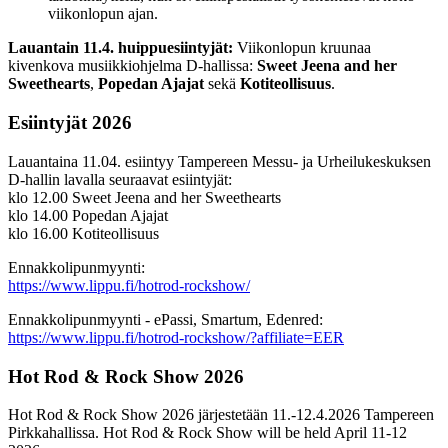
viikonlopun ajan.
Lauantain 11.4. huippuesiintyjät:
Viikonlopun kruunaa
kivenkova musiikkiohjelma D-hallissa:
Sweet Jeena and her
Sweethearts
,
Popedan Ajajat
sekä
Kotiteollisuus
.
Esiintyjät 2026
Lauantaina 11.04. esiintyy Tampereen Messu- ja Urheilukeskuksen
D-hallin lavalla seuraavat esiintyjät:
klo 12.00 Sweet Jeena and her Sweethearts
klo 14.00 Popedan Ajajat
klo 16.00 Kotiteollisuus
Ennakkolipunmyynti:
https://www.lippu.fi/hotrod-rockshow/
Ennakkolipunmyynti - ePassi, Smartum, Edenred:
https://www.lippu.fi/hotrod-rockshow/?affiliate=EER
Hot Rod & Rock Show 2026
Hot Rod & Rock Show 2026 järjestetään 11.-12.4.2026 Tampereen
Pirkkahallissa. Hot Rod & Rock Show will be held April 11-12